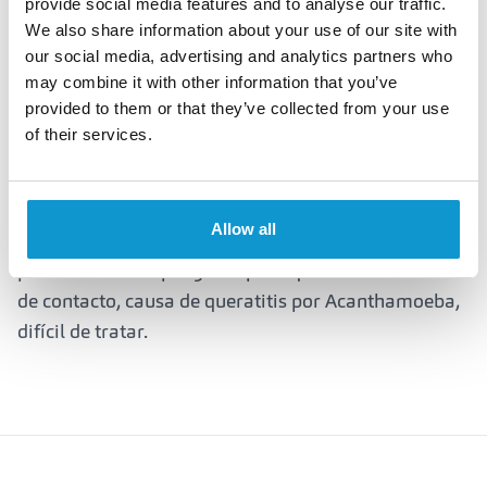
provide social media features and to analyse our traffic.
pneumoniae, responsables de infecciones oculares
We also share information about your use of our site with
como blefaritis, conjuntivitis y queratitis bacteriana.
our social media, advertising and analytics partners who
may combine it with other information that you’ve
Virus:
adenovirus y herpes simplex, causas
provided to them or that they’ve collected from your use
frecuentes de infecciones virales oculares.
of their services.
Hongos:
especies como Candida albicans y
Fusarium que provocan queratitis micóticas.
Allow all
Protozoos / parásitos:
Acanthamoeba,
particularmente peligrosa para quienes usan lentes
de contacto, causa de queratitis por Acanthamoeba,
difícil de tratar.