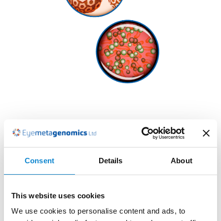
El test identifica con alta sensibilidad y especificidad
patógenos responsables de conjuntivitis, blefaritis,
chalazión, ojo seco, queratitis infecciosas, abscesos
Consent
Details
About
corneales y otros problemas de la superficie ocular:
This website uses cookies
Bacterias:
como Staphylococcus aureus,
Pseudomonas aeruginosa, Streptococcus
We use cookies to personalise content and ads, to